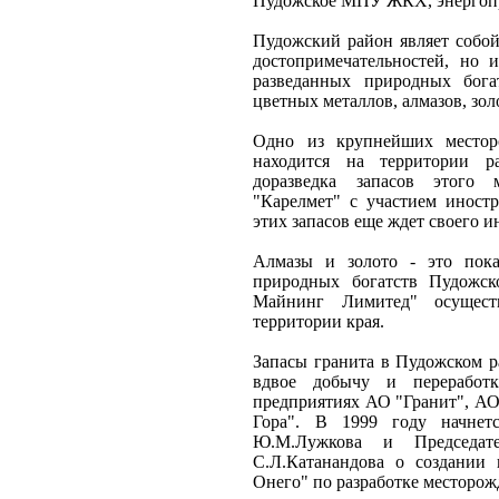
Пудожское МПУ ЖКХ, энергоп
Пудожский район являет собой
достопримечательностей, но 
разведанных природных бога
цветных металлов, алмазов, зол
Одно из крупнейших местор
находится на территории р
доразведка запасов этого
"Карелмет" с участием иност
этих запасов еще ждет своего и
Алмазы и золото - это пок
природных богатств Пудожск
Майнинг Лимитед" осущест
территории края.
Запасы гранита в Пудожском р
вдвое добычу и переработ
предприятиях АО "Гранит", АО
Гора". В 1999 году начнет
Ю.М.Лужкова и Председате
С.Л.Катанандова о создании
Онего" по разработке месторож