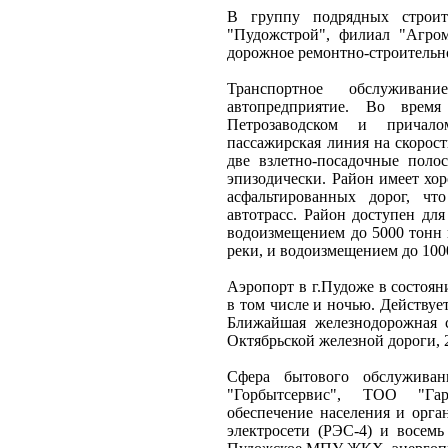
В группу подрядных строит
"Пудожстрой", филиал "Агром
дорожное ремонтно-строительн
Транспортное обслуживан
автопредприятие. Во врем
Петрозаводском и причал
пассажирская линия на скорос
две взлетно-посадочные поло
эпизодически. Район имеет хо
асфальтированных дорог, чт
автотрасс. Район доступен дл
водоизмещением до 5000 тонн 
реки, и водоизмещением до 100
Аэропорт в г.Пудоже в состоя
в том числе и ночью. Действуе
Ближайшая железнодорожная с
Октябрьской железной дороги, 
Сфера бытового обслуживан
"Горбытсервис", ТОО "Гар
обеспечение населения и орг
электросети (РЭС-4) и восем