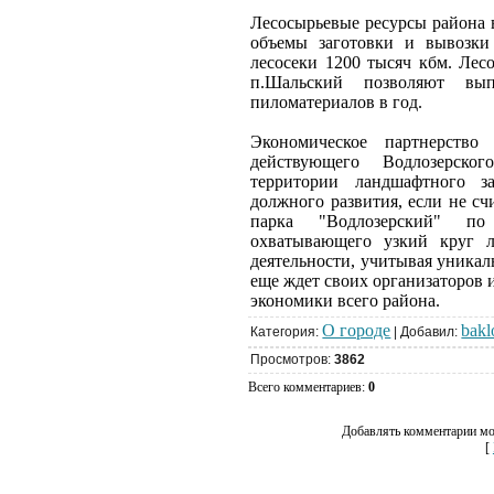
Лесосырьевые ресурсы района 
объемы заготовки и вывозки
лесосеки 1200 тысяч кбм. Лес
п.Шальский позволяют вы
пиломатериалов в год.
Экономическое партнерств
действующего Водлозерско
территории ландшафтного з
должного развития, если не с
парка "Водлозерский" по 
охватывающего узкий круг л
деятельности, учитывая уника
еще ждет своих организаторов 
экономики всего района.
О городе
bakl
Категория:
| Добавил:
Просмотров:
3862
Всего комментариев:
0
Добавлять комментарии мо
[