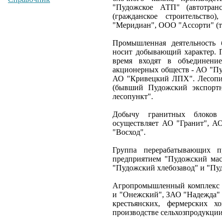
"Пудожское АТП" (автотран
(гражданское строительств
"Меридиан", ООО "Ассорти" (т
Промышленная деятельность
носит добывающий характер. П
время входят в объединени
акционерных обществ - АО "Пу
АО "Кривецкий ЛПХ". Лесопил
(бывший Пудожский экспорт
лесопункт".
Добычу гранитных блоков
осуществляет АО "Гранит", А
"Восход".
Группа перерабатывающих п
предприятием "Пудожский мас
"Пудожский хлебозавод" и "Пу
Агропромышленный комплекс ра
и "Онежский", ЗАО "Надежда"
крестьянских, фермерских 
производстве сельхозпродукции