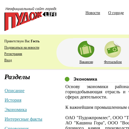
Новости
О городе
Приветствую Вас
Гость
Подписаться на новости
Регистрация
Вход
Вакансии
Фотоальбом
Разделы
Экономика
Основу экономики района
Описание
горнодобывающая отрасль и 
сферах деятельности.
История
К важнейшим промышленным об
Экономика
ОАО "Пудожпромлес", ООО "Тер
Интересные факты
АО "Кашина Гора", ООО "Восх
блочного камня, производс
Справочник